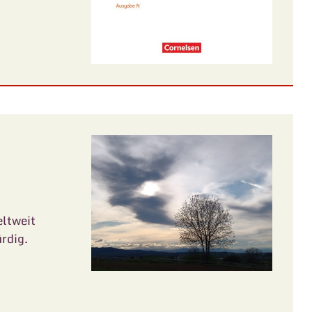
eltweit
rdig.