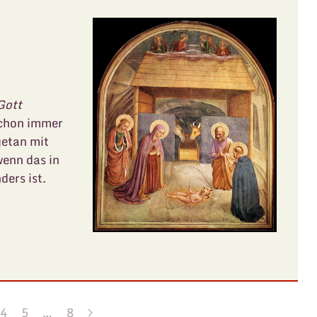
Gott
Schon immer
getan mit
enn das in
ers ist.
4
5
…
8