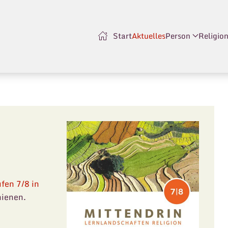
Start
Aktuelles
Person
Religio
fen 7/8 in
hienen.